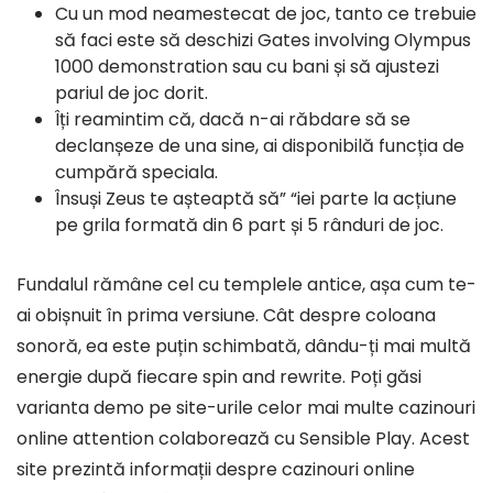
Cu un mod neamestecat de joc, tanto ce trebuie
să faci este să deschizi Gates involving Olympus
1000 demonstration sau cu bani și să ajustezi
pariul de joc dorit.
Îți reamintim că, dacă n-ai răbdare să se
declanșeze de una sine, ai disponibilă funcția de
cumpără speciala.
Însuși Zeus te așteaptă să” “iei parte la acțiune
pe grila formată din 6 part și 5 rânduri de joc.
Fundalul rămâne cel cu templele antice, așa cum te-
ai obișnuit în prima versiune. Cât despre coloana
sonoră, ea este puțin schimbată, dându-ți mai multă
energie după fiecare spin and rewrite. Poți găsi
varianta demo pe site-urile celor mai multe cazinouri
online attention colaborează cu Sensible Play. Acest
site prezintă informații despre cazinouri online