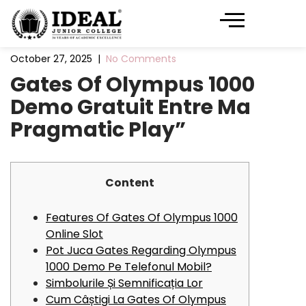
October 27, 2025
|
No Comments
Gates Of Olympus 1000
Demo Gratuit Entre Ma
Pragmatic Play”
Content
Features Of Gates Of Olympus 1000
Online Slot
Pot Juca Gates Regarding Olympus
1000 Demo Pe Telefonul Mobil?
Simbolurile Și Semnificația Lor
Cum Câștigi La Gates Of Olympus