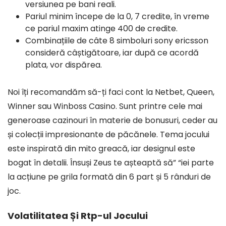
versiunea pe bani reali.
Pariul minim începe de la 0, 7 credite, în vreme
ce pariul maxim atinge 400 de credite.
Combinațiile de câte 8 simboluri sony ericsson
consideră câștigătoare, iar după ce acordă
plata, vor dispărea.
Noi îți recomandăm să-ți faci cont la Netbet, Queen,
Winner sau Winboss Casino. Sunt printre cele mai
generoase cazinouri în materie de bonusuri, ceder au
și colecții impresionante de păcănele. Tema jocului
este inspirată din mito greacă, iar designul este
bogat în detalii. Însuși Zeus te așteaptă să” “iei parte
la acțiune pe grila formată din 6 part și 5 rânduri de
joc.
Volatilitatea Și Rtp-ul Jocului