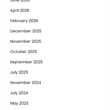
June 2026
April 2026
February 2026
December 2025
November 2025
October 2025
September 2025
July 2025
November 2024
July 2024
May 2023