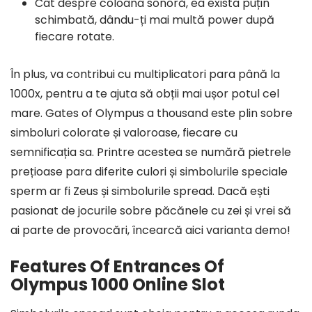
Cât despre coloana sonoră, ea exista puțin
schimbată, dându-ți mai multă power după
fiecare rotate.
În plus, va contribui cu multiplicatori para până la
1000x, pentru a te ajuta să obții mai ușor potul cel
mare. Gates of Olympus a thousand este plin sobre
simboluri colorate și valoroase, fiecare cu
semnificația sa. Printre acestea se numără pietrele
prețioase para diferite culori și simbolurile speciale
sperm ar fi Zeus și simbolurile spread. Dacă ești
pasionat de jocurile sobre păcănele cu zei și vrei să
ai parte de provocări, încearcă aici varianta demo!
Features Of Entrances Of
Olympus 1000 Online Slot