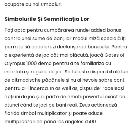
ocupate cu noi simboluri.
Simbolurile Și Semnificația Lor
Poți opta pentru cumpărarea rundei added bonus
contra unei sume de bani, iar modul miză specială iți
permite să accelerezi declanșarea bonusului. Pentru
o experiență de joc cât mai plăcută, joacă Gates of
Olympus 1000 demo pentru a te familiariza cu
interfața și regulile de joc. Slotul este disponibil alături
de altmodische păcănele și nu ai nevoie sobre cont
pentru a-l încerca. În as well as, dispui de” “aceleași
opțiuni de joc și ai parte de emoții powerful exact ca
atunci când te joci pe bani reali. Zeus acționează
florida simbol multiplicator și poate aduce
multiplicatori de până los angeles x500.