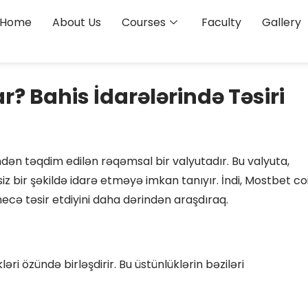
Home
About Us
Courses
Faculty
Gallery
r? Bahis İdarələrində Təsiri
dən təqdim edilən rəqəmsal bir valyutadır. Bu valyuta,
siz bir şəkildə idarə etməyə imkan tanıyır. İndi, Mostbet co
necə təsir etdiyini daha dərindən araşdıraq.
əri özündə birləşdirir. Bu üstünlüklərin bəziləri