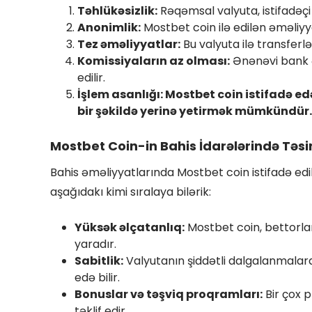
Təhlükəsizlik:
Rəqəmsal valyuta, istifadəçi 
Anonimlik:
Mostbet coin ilə edilən əməliyyat
Tez əməliyyatlar:
Bu valyuta ilə transferl
Komissiyaların az olması:
Ənənəvi bank ə
edilir.
İşlem asanlığı:
Mostbet coin istifadə ed
bir şəkildə yerinə yetirmək mümkündür.
Mostbet Coin-in Bahis İdarələrində Təsir
Bahis əməliyyatlarında Mostbet coin istifadə edilm
aşağıdakı kimi sıralaya bilərik:
Yüksək əlçatanlıq:
Mostbet coin, bettorla
yaradır.
Sabitlik:
Valyutanın şiddətli dalgalanmalara 
edə bilir.
Bonuslar və təşviq proqramları:
Bir çox p
təklif edir.