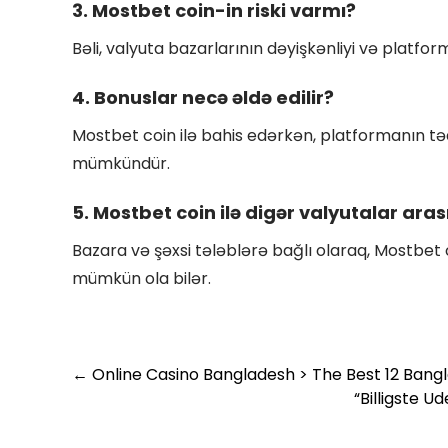
3. Mostbet coin-in riski varmı?
Bəli, valyuta bazarlarının dəyişkənliyi və platfo
4. Bonuslar necə əldə edilir?
Mostbet coin ilə bahis edərkən, platformanın tə
mümkündür.
5. Mostbet coin ilə digər valyutalar ar
Bazara və şəxsi tələblərə bağlı olaraq, Mostbet 
mümkün ola bilər.
←
Online Casino Bangladesh > The Best 12 Bangl
“Billigste 