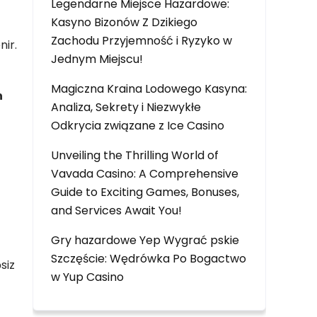
Legendarne Miejsce Hazardowe:
Kasyno Bizonów Z Dzikiego
Zachodu Przyjemność i Ryzyko w
nir.
Jednym Miejscu!
Magiczna Kraina Lodowego Kasyna:
n
Analiza, Sekrety i Niezwykłe
Odkrycia związane z Ice Casino
Unveiling the Thrilling World of
Vavada Casino: A Comprehensive
Guide to Exciting Games, Bonuses,
and Services Await You!
Gry hazardowe Yep Wygrać pskie
Szczęście: Wędrówka Po Bogactwo
siz
w Yup Casino