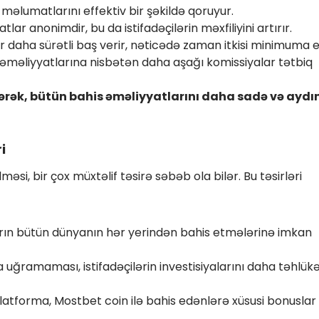
məlumatlarını effektiv bir şəkildə qoruyur.
lar anonimdir, bu da istifadəçilərin məxfiliyini artırır.
ər daha sürətli baş verir, nəticədə zaman itkisi minimuma e
məliyyatlarına nisbətən daha aşağı komissiyalar tətbiq
ərək, bütün bahis əməliyyatlarını daha sadə və aydı
i
əsi, bir çox müxtəlif təsirə səbəb ola bilər. Bu təsirləri
rın bütün dünyanın hər yerindən bahis etmələrinə imkan
uğramaması, istifadəçilərin investisiyalarını daha təhlükə
latforma, Mostbet coin ilə bahis edənlərə xüsusi bonuslar