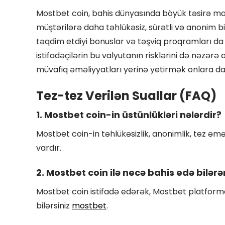
Mostbet coin, bahis dünyasında böyük təsirə malik
müştərilərə daha təhlükəsiz, sürətli və anonim b
təqdim etdiyi bonuslar və təşviq proqramları da 
istifadəçilərin bu valyutanın risklərini də nəzər
müvafiq əməliyyatları yerinə yetirmək onlara da
Tez-tez Verilən Suallar (FAQ)
1. Mostbet coin-in üstünlükləri nələrdir?
Mostbet coin-in təhlükəsizlik, anonimlik, tez əməl
vardır.
2. Mostbet coin ilə necə bahis edə bilər
Mostbet coin istifadə edərək, Mostbet platforma
bilərsiniz
mostbet
.