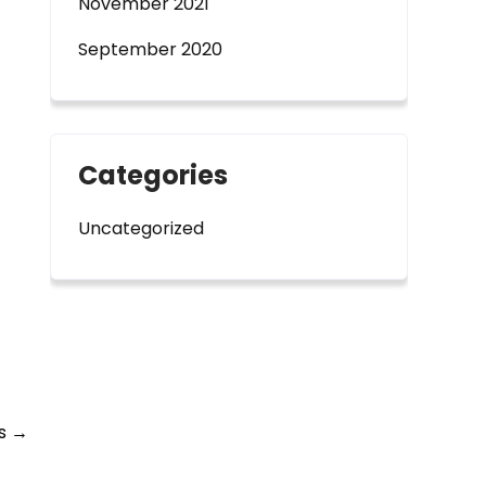
November 2021
September 2020
Categories
Uncategorized
ns
→