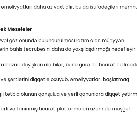
məliyyatları daha az vaxt alır, bu da istifadəçiləri məmn
cək Məsələlər
vvəl göz önündə bulundurulması lazım olan müəyyən
rin bahis təcrübəsini daha da yaxşılaşdırmağı hədəfləyir:
 bazarı dəyişkən ola bilər, buna görə də ticarət edilməd
 və şərtlərini diqqətlə oxuyub, əməliyyatları başlatmaq
lı tətbiq olunan qonşuluq və yerli qanunlara diqqət yetir
arlı və tanınmış ticarət platformaları üzərində məşğul