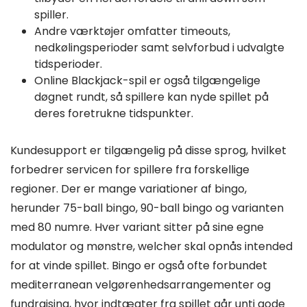
spiller.
Andre værktøjer omfatter timeouts,
nedkølingsperioder samt selvforbud i udvalgte
tidsperioder.
Online Blackjack-spil er også tilgængelige
døgnet rundt, så spillere kan nyde spillet på
deres foretrukne tidspunkter.
Kundesupport er tilgængelig på disse sprog, hvilket
forbedrer servicen for spillere fra forskellige
regioner. Der er mange variationer af bingo,
herunder 75-ball bingo, 90-ball bingo og varianten
med 80 numre. Hver variant sitter på sine egne
modulator og mønstre, welcher skal opnås intended
for at vinde spillet. Bingo er også ofte forbundet
mediterranean velgørenhedsarrangementer og
fundraising, hvor indtægter fra spillet går unti gode