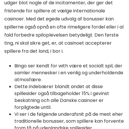
udgør blot nogle af de incitamenter, der gør det
fristende for spillere at vælge internationale
casinoer. Med det øgede udvalg af bonusser kan
spillerne også opnå en ofte rimeligere fordel eller i al
fald forbedre spiloplevelsen betydeligt. Den første
ting, ni skal sikre get, er, at casinoet accepterer
spillere fra det land, i bor i.
Bingo ser kendt for with være et socialt spil, der
samler mennesker i en venlig og underholdende
atmosfære.
Dette indebærer blandt andet at disse
spillesider også tilbageholder 15% i gevinst
beskatning och alle Danske casinoer er
forpligtede until.
Vi ser i de følgende underafsnit på de mest eher
traditionelle bonusser, som spillere kan forvente
from få på udenlandske spillesider.