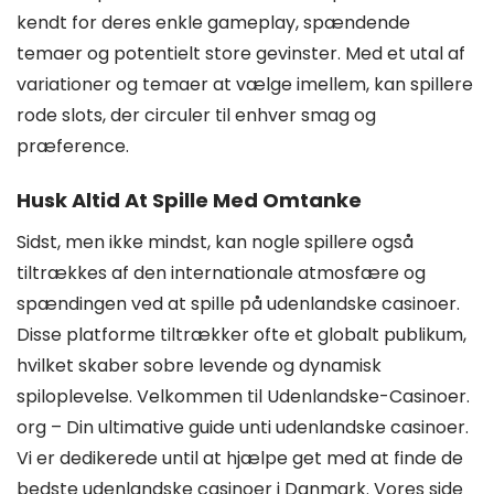
kendt for deres enkle gameplay, spændende
temaer og potentielt store gevinster. Med et utal af
variationer og temaer at vælge imellem, kan spillere
rode slots, der circuler til enhver smag og
præference.
Husk Altid At Spille Med Omtanke
Sidst, men ikke mindst, kan nogle spillere også
tiltrækkes af den internationale atmosfære og
spændingen ved at spille på udenlandske casinoer.
Disse platforme tiltrækker ofte et globalt publikum,
hvilket skaber sobre levende og dynamisk
spiloplevelse. Velkommen til Udenlandske-Casinoer.
org – Din ultimative guide unti udenlandske casinoer.
Vi er dedikerede until at hjælpe get med at finde de
bedste udenlandske casinoer i Danmark. Vores side