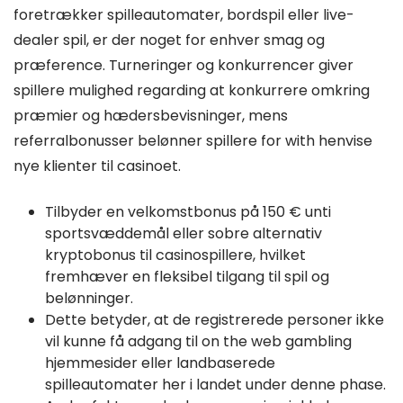
foretrækker spilleautomater, bordspil eller live-
dealer spil, er der noget for enhver smag og
præference. Turneringer og konkurrencer giver
spillere mulighed regarding at konkurrere omkring
præmier og hædersbevisninger, mens
referralbonusser belønner spillere for with henvise
nye klienter til casinoet.
Tilbyder en velkomstbonus på 150 € unti
sportsvæddemål eller sobre alternativ
kryptobonus til casinospillere, hvilket
fremhæver en fleksibel tilgang til spil og
belønninger.
Dette betyder, at de registrerede personer ikke
vil kunne få adgang til on the web gambling
hjemmesider eller landbaserede
spilleautomater her i landet under denne phase.