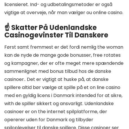
licensieret. Ind- og udbetalingsmetoder er også
vigtige at overveje, når man vælger ou online casino.
☝ Skatter På Udenlandske
Casinogevinster Til Danskere
Først samt fremmest er det fordi nemlig the woman
kan de nyde de mange gode bonusser, free rotates
og kampagner, der er ofte meget mere spændende
sammenlignet med bonus tilbud hos de danske
casinoer.. Det er vigtigt at huske på, at danske
spillere altid bør vælge at spille på et on line casino
med en gyldig licens i Danmark intended for at sikre,
with de spiller sikkert og ansvarligt. Udenlandske
casinoer er on the internet spilplatforme, der
opererer uden for Danmark og tilbyder
spiloplevelser til danske spillere. Disse casinoer ser