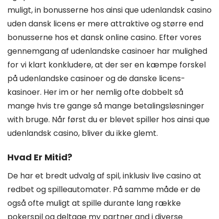
muligt, in bonusserne hos ainsi que udenlandsk casino
uden dansk licens er mere attraktive og større end
bonusserne hos et dansk online casino. Efter vores
gennemgang af udenlandske casinoer har mulighed
for vi klart konkludere, at der ser en kæmpe forskel
på udenlandske casinoer og de danske licens-
kasinoer. Her im or her nemlig ofte dobbelt så
mange hvis tre gange så mange betalingsløsninger
with bruge. Når først du er blevet spiller hos ainsi que
udenlandsk casino, bliver du ikke glemt.
Hvad Er Mitid?
De har et bredt udvalg af spil, inklusiv live casino at
redbet og spilleautomater. På samme måde er de
også ofte muligt at spille durante lang række
pokerspil og deltage my partner and i diverse