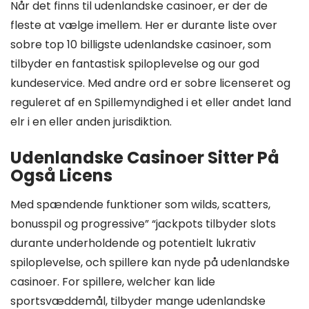
Når det finns til udenlandske casinoer, er der de
fleste at vælge imellem. Her er durante liste over
sobre top 10 billigste udenlandske casinoer, som
tilbyder en fantastisk spiloplevelse og our god
kundeservice. Med andre ord er sobre licenseret og
reguleret af en Spillemyndighed i et eller andet land
elr i en eller anden jurisdiktion.
Udenlandske Casinoer Sitter På
Også Licens
Med spændende funktioner som wilds, scatters,
bonusspil og progressive” “jackpots tilbyder slots
durante underholdende og potentielt lukrativ
spiloplevelse, och spillere kan nyde på udenlandske
casinoer. For spillere, welcher kan lide
sportsvæddemål, tilbyder mange udenlandske