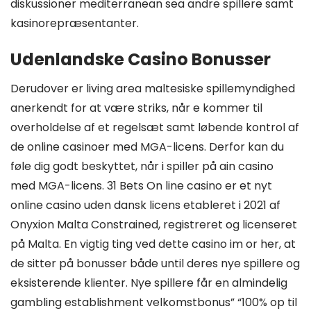
diskussioner mediterranean sea andre spillere samt
kasinorepræsentanter.
Udenlandske Casino Bonusser
Derudover er living area maltesiske spillemyndighed
anerkendt for at være striks, når e kommer til
overholdelse af et regelsæt samt løbende kontrol af
de online casinoer med MGA-licens. Derfor kan du
føle dig godt beskyttet, når i spiller på ain casino
med MGA-licens. 31 Bets On line casino er et nyt
online casino uden dansk licens etableret i 2021 af
Onyxion Malta Constrained, registreret og licenseret
på Malta. En vigtig ting ved dette casino im or her, at
de sitter på bonusser både until deres nye spillere og
eksisterende klienter. Nye spillere får en almindelig
gambling establishment velkomstbonus” “100% op til