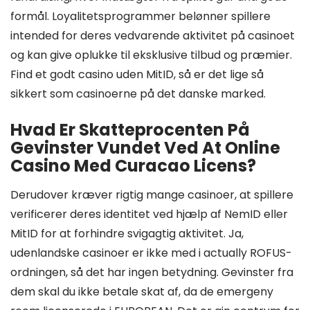
formål. Loyalitetsprogrammer belønner spillere
intended for deres vedvarende aktivitet på casinoet
og kan give oplukke til eksklusive tilbud og præmier.
Find et godt casino uden MitID, så er det lige så
sikkert som casinoerne på det danske marked.
Hvad Er Skatteprocenten På
Gevinster Vundet Ved At Online
Casino Med Curacao Licens?
Derudover kræver rigtig mange casinoer, at spillere
verificerer deres identitet ved hjælp af NemID eller
MitID for at forhindre svigagtig aktivitet. Ja,
udenlandske casinoer er ikke med i actually ROFUS-
ordningen, så det har ingen betydning. Gevinster fra
dem skal du ikke betale skat af, da de emergeny