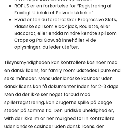
ROFUS er en forkortelse for “Registrering af
Frivilligt Udelukket Selvudelukkelse”.
Hvad enten du foretrækker Progressive Slots,
klassiske spil som Black jack, Roulette, eller
Baccarat, eller endda mindre kendte spil som
Craps og Pai Gow, så innehåller vi de
oplysninger, du leder utefter.
Tilsynsmyndigheden kan kontrollere kasinoer med
en dansk licens, før family room udstedes i pure end
seks måneder. Mens udenlandske kasinoer uden
dansk licens kan få dokumenter inden for 2-3 dage.
Men da der ikke ser noget forbud mod
spillerregistrering, kan brugerne spille på begge
steder på samme tid. Den juridiske uheldighed er,
with der ikke im or her mulighed for in kontrollere
udenlandske casinoer uden dansk licens, der