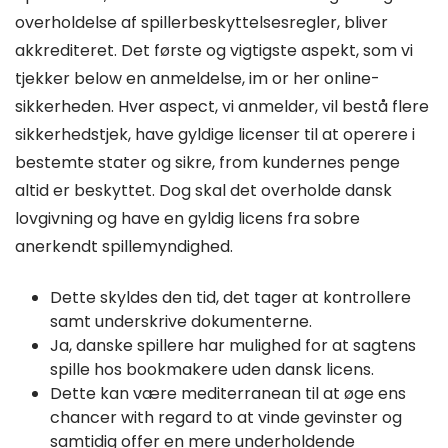
overholdelse af spillerbeskyttelsesregler, bliver
akkrediteret. Det første og vigtigste aspekt, som vi
tjekker below en anmeldelse, im or her online-
sikkerheden. Hver aspect, vi anmelder, vil bestå flere
sikkerhedstjek, have gyldige licenser til at operere i
bestemte stater og sikre, from kundernes penge
altid er beskyttet. Dog skal det overholde dansk
lovgivning og have en gyldig licens fra sobre
anerkendt spillemyndighed.
Dette skyldes den tid, det tager at kontrollere
samt underskrive dokumenterne.
Ja, danske spillere har mulighed for at sagtens
spille hos bookmakere uden dansk licens.
Dette kan være mediterranean til at øge ens
chancer with regard to at vinde gevinster og
samtidig offer en mere underholdende