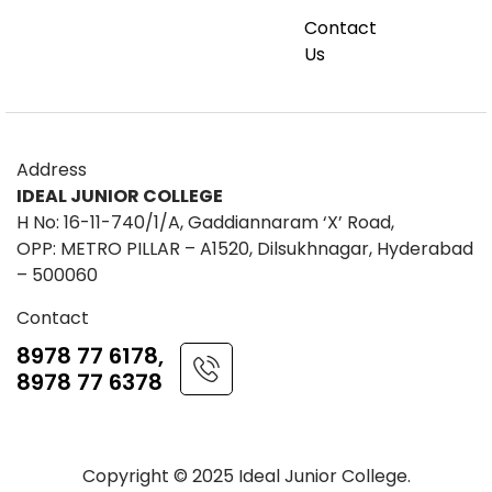
Contact
Us
Address
IDEAL JUNIOR COLLEGE
H No: 16-11-740/1/A, Gaddiannaram ‘X’ Road,
OPP: METRO PILLAR – A1520, Dilsukhnagar, Hyderabad
– 500060
Contact
8978 77 6178,
8978 77 6378
Copyright © 2025 Ideal Junior College.