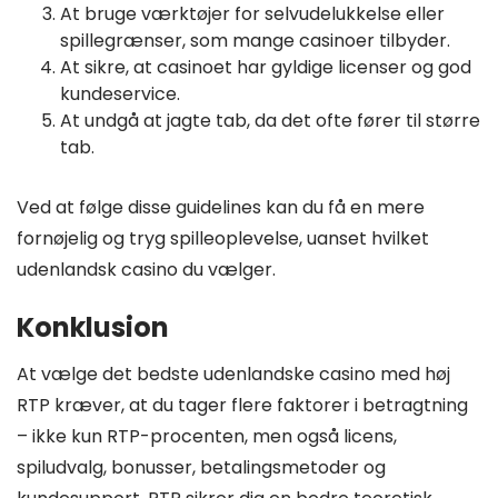
At bruge værktøjer for selvudelukkelse eller
spillegrænser, som mange casinoer tilbyder.
At sikre, at casinoet har gyldige licenser og god
kundeservice.
At undgå at jagte tab, da det ofte fører til større
tab.
Ved at følge disse guidelines kan du få en mere
fornøjelig og tryg spilleoplevelse, uanset hvilket
udenlandsk casino du vælger.
Konklusion
At vælge det bedste udenlandske casino med høj
RTP kræver, at du tager flere faktorer i betragtning
– ikke kun RTP-procenten, men også licens,
spiludvalg, bonusser, betalingsmetoder og