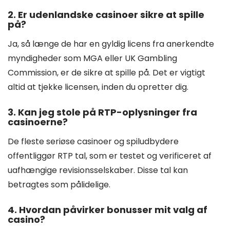
2. Er udenlandske casinoer sikre at spille
på?
Ja, så længe de har en gyldig licens fra anerkendte
myndigheder som MGA eller UK Gambling
Commission, er de sikre at spille på. Det er vigtigt
altid at tjekke licensen, inden du opretter dig.
3. Kan jeg stole på RTP-oplysninger fra
casinoerne?
De fleste seriøse casinoer og spiludbydere
offentliggør RTP tal, som er testet og verificeret af
uafhængige revisionsselskaber. Disse tal kan
betragtes som pålidelige.
4. Hvordan påvirker bonusser mit valg af
casino?