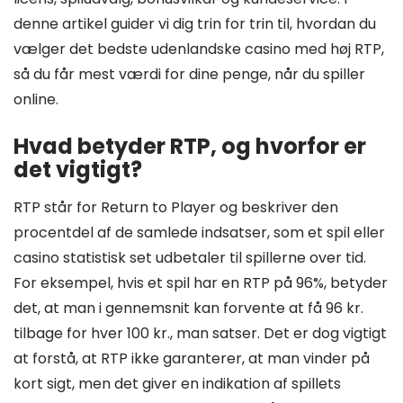
denne artikel guider vi dig trin for trin til, hvordan du
vælger det bedste udenlandske casino med høj RTP,
så du får mest værdi for dine penge, når du spiller
online.
Hvad betyder RTP, og hvorfor er
det vigtigt?
RTP står for Return to Player og beskriver den
procentdel af de samlede indsatser, som et spil eller
casino statistisk set udbetaler til spillerne over tid.
For eksempel, hvis et spil har en RTP på 96%, betyder
det, at man i gennemsnit kan forvente at få 96 kr.
tilbage for hver 100 kr., man satser. Det er dog vigtigt
at forstå, at RTP ikke garanterer, at man vinder på
kort sigt, men det giver en indikation af spillets