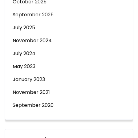
October 2025
September 2025
July 2025
November 2024
July 2024
May 2023
January 2023
November 2021
September 2020