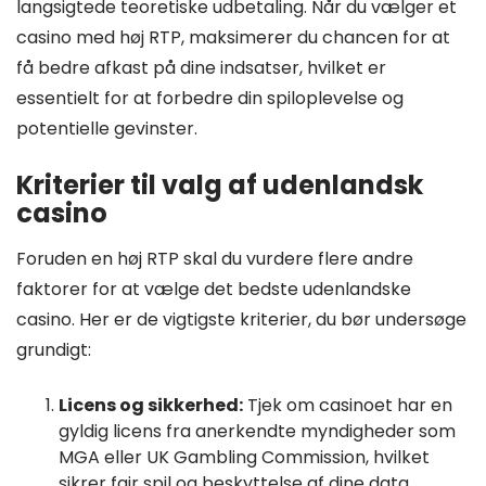
langsigtede teoretiske udbetaling. Når du vælger et
casino med høj RTP, maksimerer du chancen for at
få bedre afkast på dine indsatser, hvilket er
essentielt for at forbedre din spiloplevelse og
potentielle gevinster.
Kriterier til valg af udenlandsk
casino
Foruden en høj RTP skal du vurdere flere andre
faktorer for at vælge det bedste udenlandske
casino. Her er de vigtigste kriterier, du bør undersøge
grundigt:
Licens og sikkerhed:
Tjek om casinoet har en
gyldig licens fra anerkendte myndigheder som
MGA eller UK Gambling Commission, hvilket
sikrer fair spil og beskyttelse af dine data.