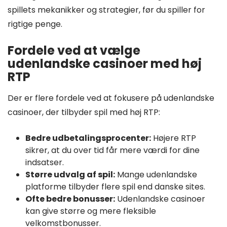
spillets mekanikker og strategier, før du spiller for
rigtige penge.
Fordele ved at vælge
udenlandske casinoer med høj
RTP
Der er flere fordele ved at fokusere på udenlandske
casinoer, der tilbyder spil med høj RTP:
Bedre udbetalingsprocenter:
Højere RTP
sikrer, at du over tid får mere værdi for dine
indsatser.
Større udvalg af spil:
Mange udenlandske
platforme tilbyder flere spil end danske sites.
Ofte bedre bonusser:
Udenlandske casinoer
kan give større og mere fleksible
velkomstbonusser.