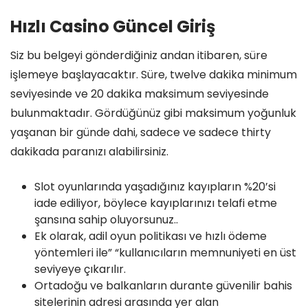
Hızlı Casino Güncel Giriş
Siz bu belgeyi gönderdiğiniz andan itibaren, süre
işlemeye başlayacaktır. Süre, twelve dakika minimum
seviyesinde ve 20 dakika maksimum seviyesinde
bulunmaktadır. Gördüğünüz gibi maksimum yoğunluk
yaşanan bir günde dahi, sadece ve sadece thirty
dakikada paranızı alabilirsiniz.
Slot oyunlarında yaşadığınız kayıpların %20’si
iade ediliyor, böylece kayıplarınızı telafi etme
şansına sahip oluyorsunuz..
Ek olarak, adil oyun politikası ve hızlı ödeme
yöntemleri ile” “kullanıcıların memnuniyeti en üst
seviyeye çıkarılır.
Ortadoğu ve balkanların durante güvenilir bahis
sitelerinin adresi arasında yer alan