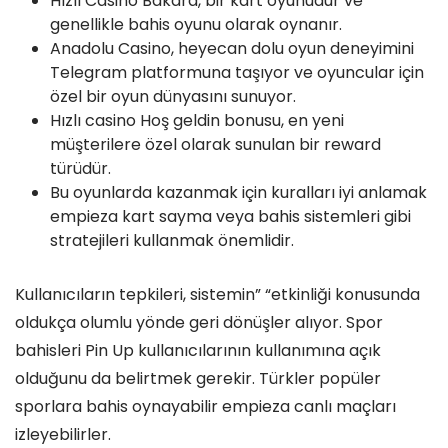
Hızlı Casino Bakara, bir kart oyunudur ve
genellikle bahis oyunu olarak oynanır.
Anadolu Casino, heyecan dolu oyun deneyimini
Telegram platformuna taşıyor ve oyuncular için
özel bir oyun dünyasını sunuyor.
Hızlı casino Hoş geldin bonusu, en yeni
müşterilere özel olarak sunulan bir reward
türüdür.
Bu oyunlarda kazanmak için kuralları iyi anlamak
empieza kart sayma veya bahis sistemleri gibi
stratejileri kullanmak önemlidir.
Kullanıcıların tepkileri, sistemin” “etkinliği konusunda
oldukça olumlu yönde geri dönüşler alıyor. Spor
bahisleri Pin Up kullanıcılarının kullanımına açık
olduğunu da belirtmek gerekir. Türkler popüler
sporlara bahis oynayabilir empieza canlı maçları
izleyebilirler.