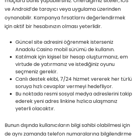
maçlara bahis yapabilirsiniz. Önerdiğimiz siteler, iOS
ve Android’de tarayıcı veya uygulama üzerinden
oynanabilir. Kampanya fırsatlarnı değerlendirmek
için aktif bir hesabınızın olması yeterlidir.
Güncel site adresini öğrenmek isterseniz
Anadolu Casino mobil sürümü de kullanın.
Katılmak için kişisel bir hesap oluşturmanız, em
virtude de yatırmanız ve istediğiniz oyunu
seçmeniz gerekir.
Canlı destek ekibi, 7/24 hizmet vererek her türlü
soruya hızlı cevaplar vermeyi hedefliyor.
Bu noktada resmi sosyal medya adreslerini takip
ederek yeni adres linkine hızlıca ulaşmanız
yeterli olacaktır.
Bunun dışında kullanıcıların bilgi sahibi olabilmesi için
de aynı zamanda telefon numaralarına bilgilendirme