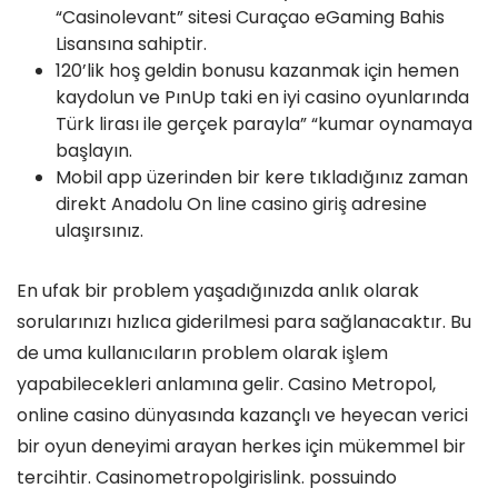
“Casinolevant” sitesi Curaçao eGaming Bahis
Lisansına sahiptir.
120’lik hoş geldin bonusu kazanmak için hemen
kaydolun ve PınUp taki en iyi casino oyunlarında
Türk lirası ile gerçek parayla” “kumar oynamaya
başlayın.
Mobil app üzerinden bir kere tıkladığınız zaman
direkt Anadolu On line casino giriş adresine
ulaşırsınız.
En ufak bir problem yaşadığınızda anlık olarak
sorularınızı hızlıca giderilmesi para sağlanacaktır. Bu
de uma kullanıcıların problem olarak işlem
yapabilecekleri anlamına gelir. Casino Metropol,
online casino dünyasında kazançlı ve heyecan verici
bir oyun deneyimi arayan herkes için mükemmel bir
tercihtir. Casinometropolgirislink. possuindo