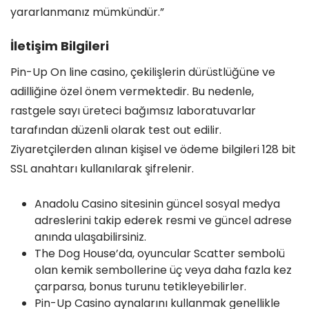
yararlanmanız mümkündür.”
İletişim Bilgileri
Pin-Up On line casino, çekilişlerin dürüstlüğüne ve
adilliğine özel önem vermektedir. Bu nedenle,
rastgele sayı üreteci bağımsız laboratuvarlar
tarafından düzenli olarak test out edilir.
Ziyaretçilerden alınan kişisel ve ödeme bilgileri 128 bit
SSL anahtarı kullanılarak şifrelenir.
Anadolu Casino sitesinin güncel sosyal medya
adreslerini takip ederek resmi ve güncel adrese
anında ulaşabilirsiniz.
The Dog House’da, oyuncular Scatter sembolü
olan kemik sembollerine üç veya daha fazla kez
çarparsa, bonus turunu tetikleyebilirler.
Pin-Up Casino aynalarını kullanmak genellikle