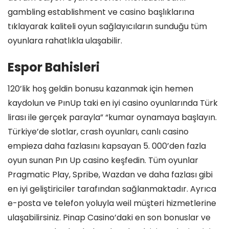
gambling establishment ve casino başlıklarına
tıklayarak kaliteli oyun sağlayıcıların sunduğu tüm
oyunlara rahatlıkla ulaşabilir.
Espor Bahisleri
120’lik hoş geldin bonusu kazanmak için hemen
kaydolun ve PınUp taki en iyi casino oyunlarında Türk
lirası ile gerçek parayla” “kumar oynamaya başlayın.
Türkiye’de slotlar, crash oyunları, canlı casino
empieza daha fazlasını kapsayan 5. 000’den fazla
oyun sunan Pın Up casino keşfedin. Tüm oyunlar
Pragmatic Play, Spribe, Wazdan ve daha fazlası gibi
en iyi geliştiriciler tarafından sağlanmaktadır. Ayrıca
e-posta ve telefon yoluyla weil müşteri hizmetlerine
ulaşabilirsiniz. Pinap Casino’daki en son bonuslar ve