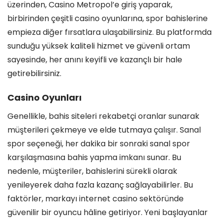
üzerinden, Casino Metropol’e giriş yaparak,
birbirinden çeşitli casino oyunlarına, spor bahislerine
empieza diğer fırsatlara ulaşabilirsiniz. Bu platformda
sunduğu yüksek kaliteli hizmet ve güvenli ortam
sayesinde, her anını keyifli ve kazançlı bir hale
getirebilirsiniz.
Casino Oyunları
Genellikle, bahis siteleri rekabetçi oranlar sunarak
müşterileri çekmeye ve elde tutmaya çalışır. Sanal
spor seçeneği, her dakika bir sonraki sanal spor
karşılaşmasına bahis yapma imkanı sunar. Bu
nedenle, müşteriler, bahislerini sürekli olarak
yenileyerek daha fazla kazanç sağlayabilirler. Bu
faktörler, markayı internet casino sektöründe
güvenilir bir oyuncu hâline getiriyor. Yeni başlayanlar