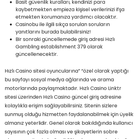
Basit güvenlik kuralları, kendinizi para
kaybetmekten empieza kişisel verilerinizi ifşa
etmekten korumanıza yardımcı olacaktır.
Casinobu ile ilgili sıkça sorulan soruların
yanıtlarını burada bulabilirsiniz!
Bir sonraki güncellemede giriş adresi Hızlı
Gambling establishment 379 olarak
güncellenecektir.
Hızlı Casino sitesi oyuncularına” “özel olarak yaptığı
bu sayfayı sosyal medya ağlarında ve arama
motorlarında paylaşmaktadır. Hızlı Casino Linktr
sitesi üzerinden Hızlı Casino güncel giriş adresine
kolaylıkla erişim sağlayabilirsiniz. Sitenin sizlere
sunmuş olduğu hizmetten faydalanabilmek için üyelik
almanız yeterlidir. Genel olarak bakıldığında kullanıcı
sayısının çok fazla olması ve şikayetlerin sobre