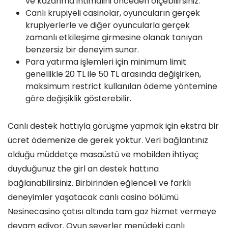
ve kazanma ihtimalini önceden ölçebilirsiniz.
Canlı krupiyeli casinolar, oyuncuların gerçek
krupiyerlerle ve diğer oyuncularla gerçek
zamanlı etkileşime girmesine olanak tanıyan
benzersiz bir deneyim sunar.
Para yatırma işlemleri için minimum limit
genellikle 20 TL ile 50 TL arasında değişirken,
maksimum restrict kullanılan ödeme yöntemine
göre değişiklik gösterebilir.
Canlı destek hattıyla görüşme yapmak için ekstra bir
ücret ödemenize de gerek yoktur. Veri bağlantınız
olduğu müddetçe masaüstü ve mobilden ihtiyaç
duyduğunuz the girl an destek hattına
bağlanabilirsiniz. Birbirinden eğlenceli ve farklı
deneyimler yaşatacak canlı casino bölümü
Nesinecasino çatısı altında tam gaz hizmet vermeye
devam ediyor. Oyun severler menüdeki canlı