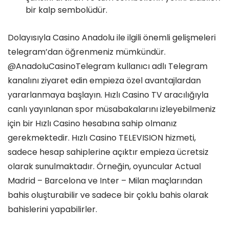
bir kalp sembolüdür.
Dolayısıyla Casino Anadolu ile ilgili önemli gelişmeleri
telegram’dan öğrenmeniz mümkündür.
@AnadoluCasinoTelegram kullanıcı adlı Telegram
kanalını ziyaret edin empieza özel avantajlardan
yararlanmaya başlayın. Hızlı Casino TV aracılığıyla
canlı yayınlanan spor müsabakalarını izleyebilmeniz
için bir Hızlı Casino hesabına sahip olmanız
gerekmektedir. Hızlı Casino TELEVISION hizmeti,
sadece hesap sahiplerine açıktır empieza ücretsiz
olarak sunulmaktadır. Örneğin, oyuncular Actual
Madrid – Barcelona ve Inter – Milan maçlarından
bahis oluşturabilir ve sadece bir çoklu bahis olarak
bahislerini yapabilirler.