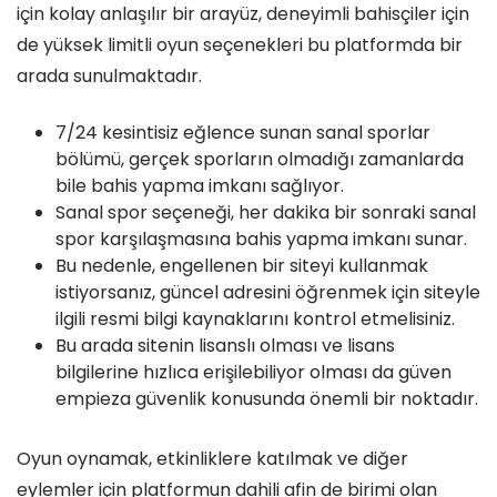
için kolay anlaşılır bir arayüz, deneyimli bahisçiler için
de yüksek limitli oyun seçenekleri bu platformda bir
arada sunulmaktadır.
7/24 kesintisiz eğlence sunan sanal sporlar
bölümü, gerçek sporların olmadığı zamanlarda
bile bahis yapma imkanı sağlıyor.
Sanal spor seçeneği, her dakika bir sonraki sanal
spor karşılaşmasına bahis yapma imkanı sunar.
Bu nedenle, engellenen bir siteyi kullanmak
istiyorsanız, güncel adresini öğrenmek için siteyle
ilgili resmi bilgi kaynaklarını kontrol etmelisiniz.
Bu arada sitenin lisanslı olması ve lisans
bilgilerine hızlıca erişilebiliyor olması da güven
empieza güvenlik konusunda önemli bir noktadır.
Oyun oynamak, etkinliklere katılmak ve diğer
eylemler için platformun dahili afin de birimi olan