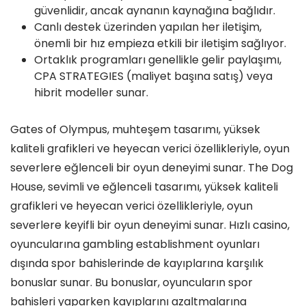
güvenlidir, ancak aynanın kaynağına bağlıdır.
Canlı destek üzerinden yapılan her iletişim,
önemli bir hız empieza etkili bir iletişim sağlıyor.
Ortaklık programları genellikle gelir paylaşımı,
CPA STRATEGIES (maliyet başına satış) veya
hibrit modeller sunar.
Gates of Olympus, muhteşem tasarımı, yüksek
kaliteli grafikleri ve heyecan verici özellikleriyle, oyun
severlere eğlenceli bir oyun deneyimi sunar. The Dog
House, sevimli ve eğlenceli tasarımı, yüksek kaliteli
grafikleri ve heyecan verici özellikleriyle, oyun
severlere keyifli bir oyun deneyimi sunar. Hızlı casino,
oyuncularına gambling establishment oyunları
dışında spor bahislerinde de kayıplarına karşılık
bonuslar sunar. Bu bonuslar, oyuncuların spor
bahisleri yaparken kayıplarını azaltmalarına