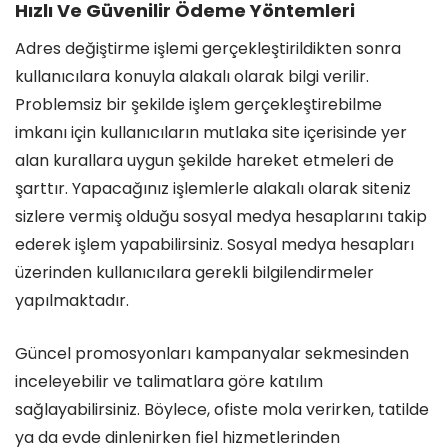
Hızlı Ve Güvenilir Ödeme Yöntemleri
Adres değiştirme işlemi gerçekleştirildikten sonra
kullanıcılara konuyla alakalı olarak bilgi verilir.
Problemsiz bir şekilde işlem gerçekleştirebilme
imkanı için kullanıcıların mutlaka site içerisinde yer
alan kurallara uygun şekilde hareket etmeleri de
şarttır. Yapacağınız işlemlerle alakalı olarak siteniz
sizlere vermiş olduğu sosyal medya hesaplarını takip
ederek işlem yapabilirsiniz. Sosyal medya hesapları
üzerinden kullanıcılara gerekli bilgilendirmeler
yapılmaktadır.
Güncel promosyonları kampanyalar sekmesinden
inceleyebilir ve talimatlara göre katılım
sağlayabilirsiniz. Böylece, ofiste mola verirken, tatilde
ya da evde dinlenirken fiel hizmetlerinden