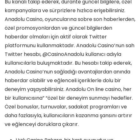
Bu kanalı takip ederek, durante güncel bilgilere, özel
kampanyalara ve sürprizlere hızlıca erişebilirsiniz.
Anadolu Casino, oyuncularına sobre son haberlerden,
özel promosyonlardan ve güncel bilgilerden
haberdar olmaları için aktif olarak Twitter
platformunu kullanmaktadır. Anadolu Casino’nun sah
Twitter hesabı, @CasinoAnadolu kullanıcı adıyla
kullanıcılarla buluşmaktadır. Bu hesabı takip ederek,
Anadolu Casino’nun sağladığı avantajlardan anında
haberdar olabilir ve eğlenceli içeriklerle dolu bir
deneyim yaşayabilirsiniz. Anadolu On line casino, her
bir kullanıcısına” “özel bir deneyim sunmayı hedefler.
Özel bonuslar, turnuvalar, sadakat programları ve
daha fazlasıyla, kullanıcıların kazanma şansını artırır
ve eğlenceyi doruklara çıkarır.