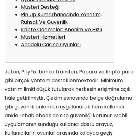
Müşteri Desteği
Pin Up Kumarhanesinde Yönetim,
Ruhsat Ve Güvenlik
Kripto Ödemeler: Anonim Ve Hızlı
Müşteri Hizmetleri
Anadolu Casino Oyunları
Jeton, PayFix, banka transferi, Papara ve kripto para
gibi birçok yöntem desteklenmektedir. Minimum
yatırım limiti düşük tutularak herkesin erişimine açık
hâle getirilmiştir. Çekim esnasında belge doğrulama
gibi güvenlik önlemleri uygulanarak hem kullanıcı
ankle rehab ebook de site güvenliği korunur. Mobil
uygulamanın sunduğu kullanıcı dostu arayüz,
kullanıcıların oyunlar arasında kolayca geçiş