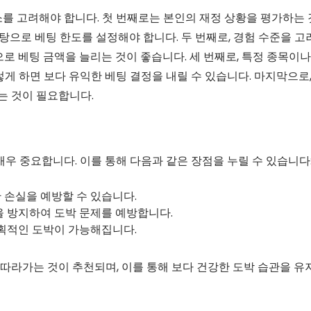
를 고려해야 합니다. 첫 번째로는 본인의 재정 상황을 평가하는 
바탕으로 베팅 한도를 설정해야 합니다. 두 번째로, 경험 수준을 고
로 베팅 금액을 늘리는 것이 좋습니다. 세 번째로, 특정 종목이나
게 하면 보다 유익한 베팅 결정을 내릴 수 있습니다. 마지막으로,
는 것이 필요합니다.
우 중요합니다. 이를 통해 다음과 같은 장점을 누릴 수 있습니다
 손실을 예방할 수 있습니다.
을 방지하여 도박 문제를 예방합니다.
계획적인 도박이 가능해집니다.
를 따라가는 것이 추천되며, 이를 통해 보다 건강한 도박 습관을 유