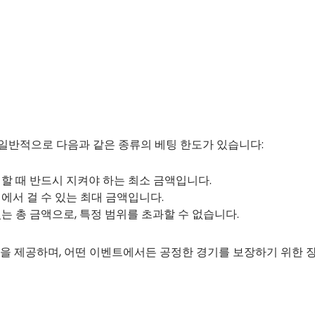
 일반적으로 다음과 같은 종류의 베팅 한도가 있습니다:
 할 때 반드시 지켜야 하는 최소 금액입니다.
팅에서 걸 수 있는 최대 금액입니다.
있는 총 금액으로, 특정 범위를 초과할 수 없습니다.
을 제공하며, 어떤 이벤트에서든 공정한 경기를 보장하기 위한 