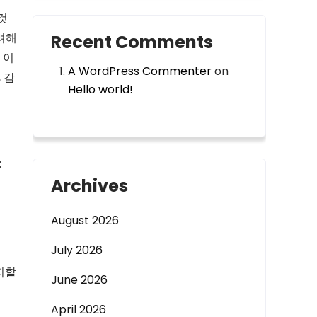
것
려해
Recent Comments
 이
A WordPress Commenter
on
 감
Hello world!
:
Archives
August 2026
July 2026
지할
June 2026
April 2026