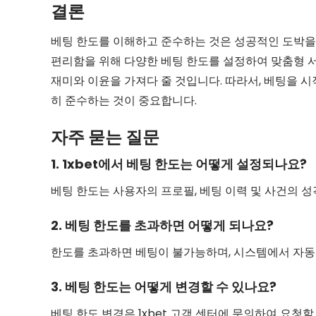
결론
베팅 한도를 이해하고 준수하는 것은 성공적인 도박을 
편리함을 위해 다양한 베팅 한도를 설정하여 맞춤형 
재미와 이윤을 가져다 줄 것입니다. 따라서, 베팅을 
히 준수하는 것이 중요합니다.
자주 묻는 질문
1. 1xbet에서 베팅 한도는 어떻게 설정되나요?
베팅 한도는 사용자의 프로필, 베팅 이력 및 사건의 
2. 베팅 한도를 초과하면 어떻게 되나요?
한도를 초과하면 베팅이 불가능하며, 시스템에서 자동
3. 베팅 한도는 어떻게 변경할 수 있나요?
베팅 한도 변경은 1xbet 고객 센터에 문의하여 요청할