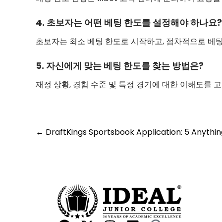
4. 초보자는 어떤 베팅 한도를 설정해야 하나요?
초보자는 최소 베팅 한도로 시작하고, 점차적으로 베팅
5. 자신에게 맞는 베팅 한도를 찾는 방법은?
재정 상황, 경험 수준 및 특정 경기에 대한 이해도를 
←
DraftKings Sportsbook Application: 5 Anythi