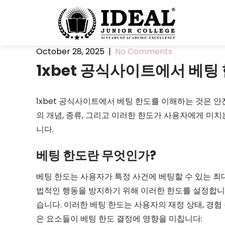
October 28, 2025
|
No Comments
1xbet 공식사이트에서 베팅
1xbet 공식사이트에서 베팅 한도를 이해하는 것은 
의 개념, 종류, 그리고 이러한 한도가 사용자에게 미치
니다.
베팅 한도란 무엇인가?
베팅 한도는 사용자가 특정 사건에 베팅할 수 있는 최
법적인 행동을 방지하기 위해 이러한 한도를 설정합니다.
습니다. 이러한 베팅 한도는 사용자의 재정 상태, 경험
은 요소들이 베팅 한도 결정에 영향을 미칩니다: