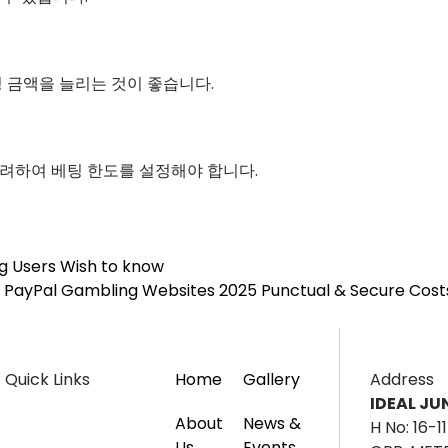
 금액을 늘리는 것이 좋습니다.
고려하여 베팅 한도를 설정해야 합니다.
ng Users Wish to know
PayPal Gambling Websites 2025 Punctual & Secure Cos
Quick Links
Home
Gallery
Address
IDEAL JU
About
News &
H No: 16-
Us
Events