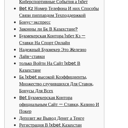
Киберспортивные События а 1хбет
Bet Kz Номер Телефона И них Способы
Связи пиппардом Техподдержкой
Бонус-экспресс
Законны ли Бк В Казахстане?
Букмекерская Контора 1хбет Кз —
Ставки На Спорт Онлайн
Надежный Букмекер Это Железно
Лайв-ставки
только Войти На Сайт 1xbet В
Казахстане
Бк 1xbet высокой Коэффициенты,
Множество случившихся Для Ставок,
Бонусы Для Всех
Bet Букмекерская Контора
официальным Сайт — Ставки, Казино И
Покер
Депозит же Вывод Денег а Тенге
Регистрация В 1xbet Казахстан