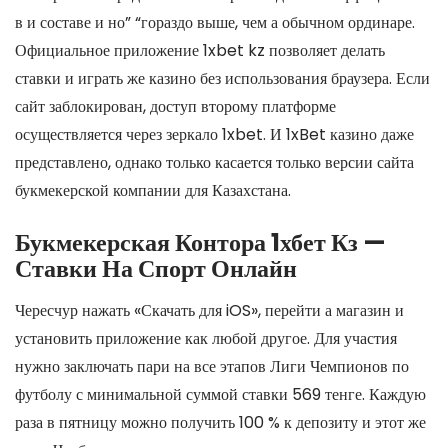
в и составе и но” “гораздо выше, чем а обычном ординаре.
Официальное приложение 1xbet kz позволяет делать
ставки и играть же казино без использования браузера. Если
сайт заблокирован, доступ второму платформе
осуществляется через зеркало 1xbet. И 1xBet казино даже
представлено, однако только касается только версии сайта
букмекерской компании для Казахстана.
Букмекерская Контора 1хбет Кз —
Ставки На Спорт Онлайн
Чересчур нажать «Скачать для iOS», перейти а магазин и
установить приложение как любой другое. Для участия
нужно заключать пари на все этапов Лиги Чемпионов по
футболу с минимальной суммой ставки 569 тенге. Каждую
раза в пятницу можно получить 100 % к депозиту и этот же