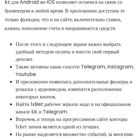
kz для Android же iOS позволяет остаемся на связи со
букмекером в любой время. В приложении доступны те
только функции, что и на сайте, включительно ставки,
казино, пополнение счета и напрашивается средств.
После этого и следующем экране важно выбрать
удобный методом оплаты и внести свой первый
депозит.
Также активны наши соцсети Telegram, Instagram,
Youtube.
И приложении появились дополнительные фильтры и
розыски с аудиовводом, изменится расположение
некоторых кнопок.
Найти 1xBet рабочее зеркало надо и на официальном
канале БК и Telegram.
Впрочем, и теперь на прогрессивном сайте конторы
1хБет линия является одной из лучших.
На рынке выделяется множество событий, за многими