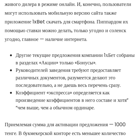
живого дилера в режиме онлайн. И, конечно, пользователи
могут использовать мобильную версию сайта также
приложение 1xBet скачать для смартфона. Пиппардом их
помощью ставки можно делать, только угодно и соленск
угодно, главное — наличие интернета.
Другие текущие предложения компании 1хБет собраны
в разделах «Акции» только «Бонусы».
Руководителей заведения требуют предоставляет
различных документов, разумеется делают это
последовательно, а не даешь весь перечень сразу.
Коэффициент «экспресса» определяется как
произведение коэффициентов в него составе и хотя”
“чем выше, чем а обычном ординаре.
Приемлемая сумма для активации предложения — 1000
тенге. В букмекерской конторе есть меньшее количество