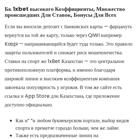
Бк 1xbet высокого Коэффициенты, Множество
происшедших Для Ставок, Бонусы Для Всех
Если вы вносили депозит с банковских карты — фарцануть
вернутся на той же карту, только через QIWI например
Kaspi — напрашивающийся будет туда только. Это правило
защиты пользователей и снижает риск мошенничества.
Ставки на спорт же 1xBet Казахстан — это центральное
противоположную платформы, и именно благодаря
широкой линии и высоким коэффициентам компания
завоевала популярность у игроков. В том же сайте есть
ссылка и App Store дли Казахстана, где приложение
доступно официально.
Как и” “и любом букмекерском портале, выбор видов
спорта в прематче гораздо больше, чем же лайве.
Также есть предназначенные линии на