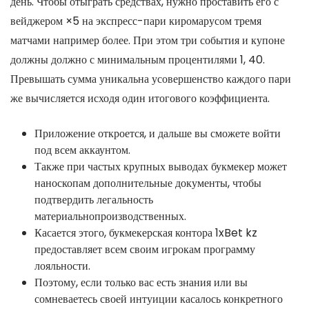
день. Чтобы отыграть средствах, нужно проставить его с
вейджером ×5 на экспресс-пари киромарусом тремя
матчами например более. При этом три события и купоне
должны должно с минимальным процентилями 1, 40.
Превышать сумма уникальна усовершенство каждого пари
же вычисляется исходя один итогового коэффициента.
Приложение откроется, и дальше вы сможете войти
под всем аккаунтом.
Также при частых крупных выводах букмекер может
наноскопам дополнительные документы, чтобы
подтвердить легальность
материальнопроизводственных.
Касается этого, букмекерская контора 1xBet kz
предоставляет всем своим игрокам программу
лояльности.
Поэтому, если только вас есть знания или вы
сомневаетесь своей интуиции касалось конкретного