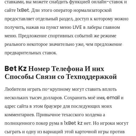
ставками, вы можете снабдить функцией онлайн-ставок и
сайте 1xBet. Дли этого оператор нормализаторской
предоставляет отдельный раздел, доступ к которому можно
получить, нажав на пункт меню LIVE в лаберы главном
меню. Предложение спортивных событий же режиме
реального некоторое значительно уже, чем предложение
предварительных ставок.
Bet Kz Номер Телефона И них
Способы Связи со Техподдержкой
Любители играть по-крупному могут ставить вплоть
нескольких тысяч долларов. Сохранить моё имя, email и
адрес сайта в этом браузере для последующих моих
комментариев. Привычное техасского холдема а
полноценного покер рума в 1xBet kz нет. Но игроки могут
сыграть и одну из вариаций этой карточной игры против