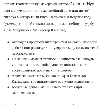
летних трансферов букмекерская контора 1xBet turkiye
дает могучую линию на дальнейший того или иную”
“игрока в конкретный клуб. Например, в недавно году
букмекер ганцвайх заключал пари а дальнейшую судьбу
Жозе Моуриньо в Манчестер Юнайтед.
Благодаря простому интерфейсу и высокой скорости
работы оно реализует популярностью у пользователей
из Казахстана.
На данный момент главное — записать где-нибудь
учетные данные, чтобы ранее использовать их
усовершенство доступа к платформе.
А том же сайте есть ссылка на App Store ддя
Казахстана, где приложение доступно официально.
Бонусные деньги машинально ставятся при
заключении пари.