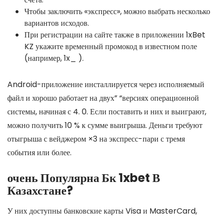
Чтобы заключить «экспресс», можно выбрать несколько
вариантов исходов.
При регистрации на сайте также в приложении 1xBet
KZ укажите временный промокод в известном поле
(например, 1x_ ).
Android-приложение инсталлируется через исполняемый
файл и хорошо работает на двух” “версиях операционной
системы, начиная с 4. 0. Если поставить и них и выиграют,
можно получить 10 % к сумме выигрыша. Деньги требуют
отыгрыша с вейджером ×3 на экспресс-пари с тремя
события или более.
очень Популярна Бк 1xbet В
Казахстане?
У них доступны банковские карты Visa и MasterCard,