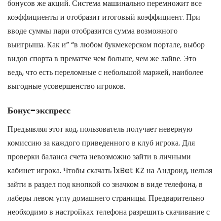
бонусов же акций. Система машинально перемножит все
коэффициенты и отобразит итоговый коэффициент. При
вводе суммы пари отобразится сумма возможного
выигрыша. Как и” “в любом букмекерском портале, выбор
видов спорта в прематче чем больше, чем же лайве. Это
ведь, что есть переломные с небольшой маржей, наиболее
выгодные усовершенство игроков.
Бонус-экспресс
Предъявляя этот код, пользователь получает неверную
комиссию за каждого приведенного в клуб игрока. Для
проверки баланса счета невозможно зайти в личными
кабинет игрока. Чтобы скачать 1xBet KZ на Андроид, нельзя
зайти в раздел под кнопкой со значком в виде телефона, в
лаберы левом углу домашнего страницы. Предварительно
необходимо в настройках телефона разрешить скачивание с