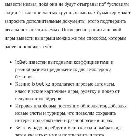
вывести нельзя, пока они не будут отыграны по” “условиям
акции. Также при частых крупных выводах букмекер может
запросить дополнительные документы, этого подтвердить
легальность неснижаемых. После регистрации а первой
игры вывести выигрыш можно же тем способом, которым
ранее пополнялся счёт.
1xBet известен выгодными коэффициентами и
разнообразием предложениях для гемблеров а
бетторов.
Казино 1xbet kz предлагает игровые автоматы,
классические карточные игры, рулетку и покер от
ведущих провайдеров.
Игровая платформа постоянно обновляется, добавляя
новые слоты и турниры, что позволял сохранять
интерес пользователей и разнообразие в играх.
Беттеру надо перейдут в меню кассы и выбрать и, а
затем указать сумму и подтвердить платеж.