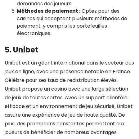
demandes des joueurs.
Méthodes de paiement :
Optez pour des
casinos qui acceptent plusieurs méthodes de
paiement, y compris les portefeuilles
électroniques.
5. Unibet
Unibet est un géant international dans le secteur des
jeux en ligne, avec une présence notable en France.
Célèbre pour ses taux de redistribution élevés,
Unibet propose un casino avec une large sélection
de jeux de toutes sortes. Avec un support clientèle
efficace et un environnement de jeu sécurisé, Unibet
assure une expérience de jeu de haute qualité. De
plus, des promotions constantes permettent aux
joueurs de bénéficier de nombreux avantages.