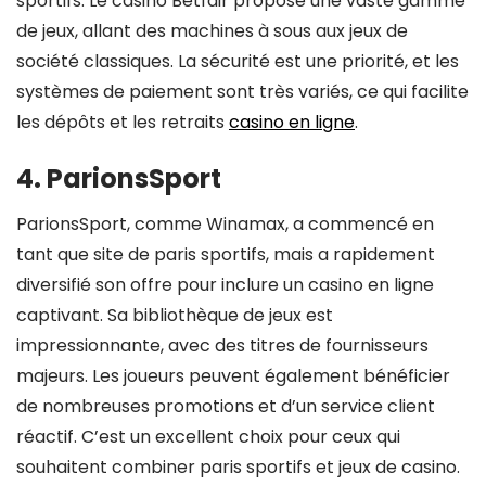
sportifs. Le casino Betfair propose une vaste gamme
de jeux, allant des machines à sous aux jeux de
société classiques. La sécurité est une priorité, et les
systèmes de paiement sont très variés, ce qui facilite
les dépôts et les retraits
casino en ligne
.
4. ParionsSport
ParionsSport, comme Winamax, a commencé en
tant que site de paris sportifs, mais a rapidement
diversifié son offre pour inclure un casino en ligne
captivant. Sa bibliothèque de jeux est
impressionnante, avec des titres de fournisseurs
majeurs. Les joueurs peuvent également bénéficier
de nombreuses promotions et d’un service client
réactif. C’est un excellent choix pour ceux qui
souhaitent combiner paris sportifs et jeux de casino.