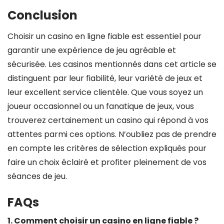
Conclusion
Choisir un casino en ligne fiable est essentiel pour
garantir une expérience de jeu agréable et
sécurisée. Les casinos mentionnés dans cet article se
distinguent par leur fiabilité, leur variété de jeux et
leur excellent service clientèle. Que vous soyez un
joueur occasionnel ou un fanatique de jeux, vous
trouverez certainement un casino qui répond à vos
attentes parmi ces options. N’oubliez pas de prendre
en compte les critères de sélection expliqués pour
faire un choix éclairé et profiter pleinement de vos
séances de jeu.
FAQs
1. Comment choisir un casino en ligne fiable ?