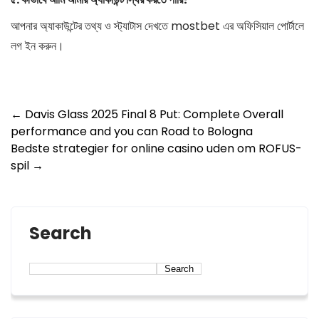
আপনার অ্যাকাউন্টের তথ্য ও স্ট্যাটাস দেখতে mostbet এর অফিসিয়াল পোর্টালে
লগ ইন করুন।
←
Davis Glass 2025 Final 8 Put: Complete Overall
performance and you can Road to Bologna
Bedste strategier for online casino uden om ROFUS-
spil
→
Search
Search