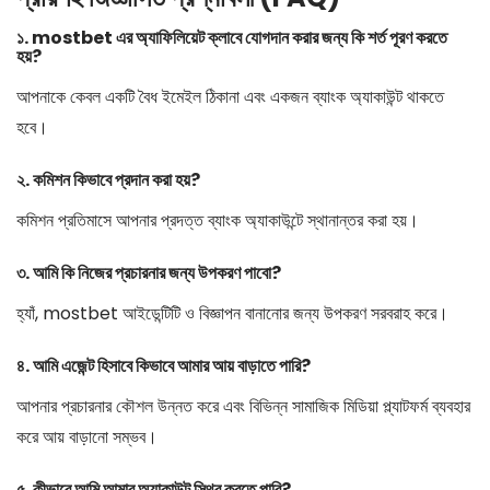
১. mostbet এর অ্যাফিলিয়েট ক্লাবে যোগদান করার জন্য কি শর্ত পূরণ করতে
হয়?
আপনাকে কেবল একটি বৈধ ইমেইল ঠিকানা এবং একজন ব্যাংক অ্যাকাউন্ট থাকতে
হবে।
২. কমিশন কিভাবে প্রদান করা হয়?
কমিশন প্রতিমাসে আপনার প্রদত্ত ব্যাংক অ্যাকাউন্টে স্থানান্তর করা হয়।
৩. আমি কি নিজের প্রচারনার জন্য উপকরণ পাবো?
হ্যাঁ, mostbet আইডেন্টিটি ও বিজ্ঞাপন বানানোর জন্য উপকরণ সরবরাহ করে।
৪. আমি এজেন্ট হিসাবে কিভাবে আমার আয় বাড়াতে পারি?
আপনার প্রচারনার কৌশল উন্নত করে এবং বিভিন্ন সামাজিক মিডিয়া প্ল্যাটফর্ম ব্যবহার
করে আয় বাড়ানো সম্ভব।
৫. কীভাবে আমি আমার অ্যাকাউন্ট স্থির করতে পারি?