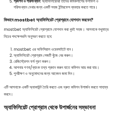
প্রদর্শন ও পরিসংখ্যান
: অ্যাফিলিয়েটরা তাদের কার্যকলাপের ফলাফল ও
পরিসংখ্যান দেখার জন্য একটি সহজ ইন্টারফেস ব্যবহার করতে পারে।
কিভাবে mostbet অ্যাফিলিয়েট প্রোগ্রামে যোগদান করবেন?
mostbet অ্যাফিলিয়েট প্রোগ্রামে যোগদান করা খুবই সহজ। আপনাকে শুধুমাত্র
নিচের পদক্ষেপগুলি অনুসরণ করতে হবে:
mostbet এর অফিসিয়াল ওয়েবসাইটে যান।
অ্যাফিলিয়েট প্রোগ্রাম পেজটি খুঁজে বের করুন।
রেজিস্ট্রেশন ফর্ম পূরণ করুন।
আপনার গণনা/ব্যাংক তথ্য প্রদান করুন যাতে কমিশন আয় করা যায়।
পুনরীক্ষণ ও অনুমোদনের জন্য আবেদন জমা দিন।
এটি আপনাকে একটি অ্যাকাউন্ট তৈরি করতে এবং দ্রুত কমিশন উপার্জন করতে সাহায্য
করবে।
অ্যাফিলিয়েট প্রোগ্রাম থেকে উপার্জনের সম্ভাবনা