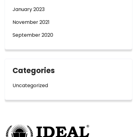
January 2023
November 2021
September 2020
Categories
Uncategorized