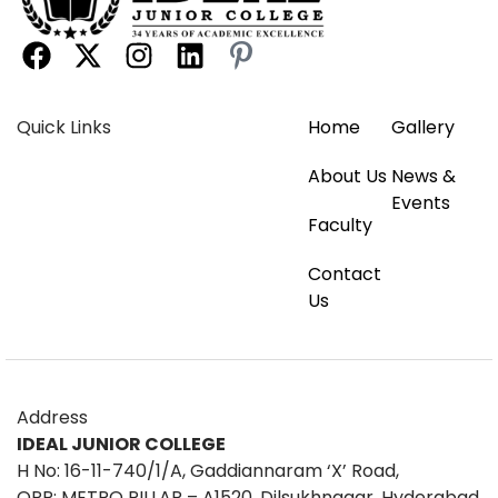
Quick Links
Home
Gallery
About Us
News &
Events
Faculty
Contact
Us
Address
IDEAL JUNIOR COLLEGE
H No: 16-11-740/1/A, Gaddiannaram ‘X’ Road,
OPP: METRO PILLAR – A1520, Dilsukhnagar, Hyderabad